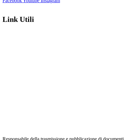
Facebook
Youtube
Instagram
Link Utili
Amministrazione Trasparente
Contatti
MIUR
Iscrizioni Online
Ufficio Scolastico Regionale
Scuola in Chiaro
Invalsi
Privacy Policy
Dichiarazione di Accessibilità
Note legali
Responsabile della trasmissione e pubblicazione di documenti