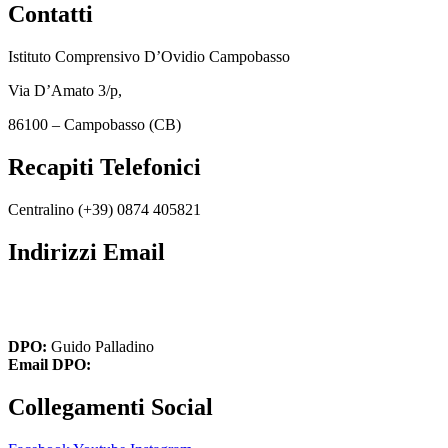
Contatti
Istituto Comprensivo D’Ovidio Campobasso
Via D’Amato 3/p,
86100 – Campobasso (CB)
Recapiti Telefonici
Centralino (+39)
0874 405821
Indirizzi Email
cbic849004@istruzione.it
cbic849004@pec.istruzione.it
DPO:
Guido Palladino
Email DPO:
guido.palladino.dpo@gmail.com
Collegamenti Social