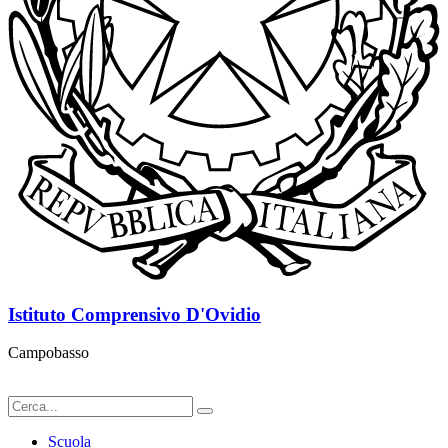
Istituto Comprensivo D'Ovidio
Campobasso
Scuola