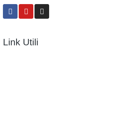
Link Utili
Amministrazione Trasparente
Contatti
MIUR
Iscrizioni Online
Ufficio Scolastico Regionale
Scuola in Chiaro
Invalsi