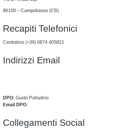
86100 – Campobasso (CB)
Recapiti Telefonici
Centralino (+39)
0874 405821
Indirizzi Email
cbic849004@istruzione.it
cbic849004@pec.istruzione.it
DPO:
Guido Palladino
Email DPO:
guido.palladino.dpo@gmail.com
Collegamenti Social