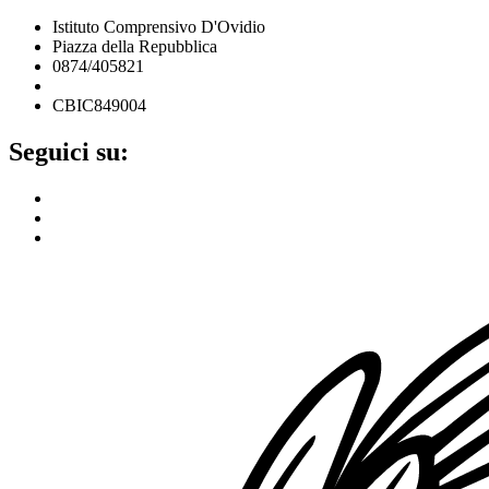
Istituto Comprensivo D'Ovidio
Piazza della Repubblica
0874/405821
cbic849004@istruzione.it
CBIC849004
Seguici su: