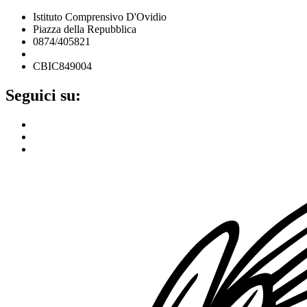
Istituto Comprensivo D'Ovidio
Piazza della Repubblica
0874/405821
cbic849004@istruzione.it
CBIC849004
Seguici su: