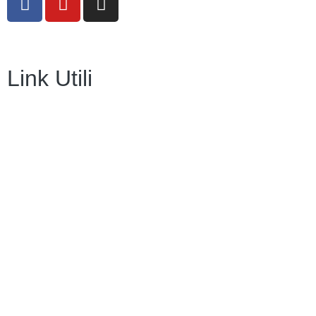
Link Utili
Amministrazione Trasparente
Contatti
MIUR
Iscrizioni Online
Ufficio Scolastico Regionale
Scuola in Chiaro
Invalsi
Privacy Policy