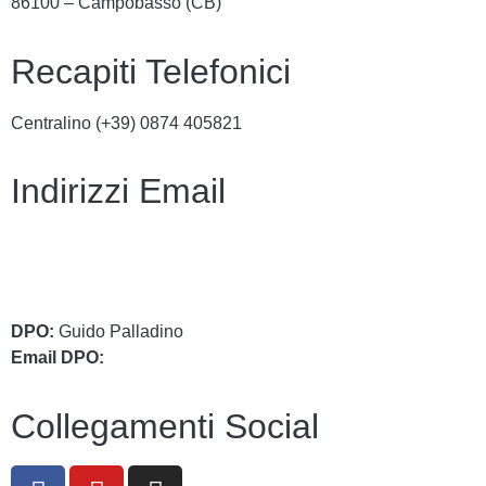
86100 – Campobasso (CB)
Recapiti Telefonici
Centralino (+39)
0874 405821
Indirizzi Email
cbic849004@istruzione.it
cbic849004@pec.istruzione.it
DPO:
Guido Palladino
Email DPO:
guido.palladino.dpo@gmail.com
Collegamenti Social