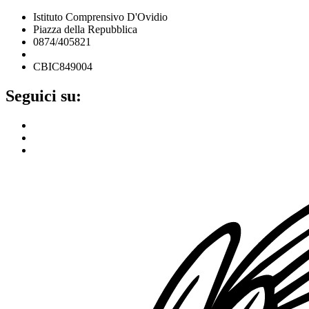
Istituto Comprensivo D'Ovidio
Piazza della Repubblica
0874/405821
cbic849004@istruzione.it
CBIC849004
Seguici su: